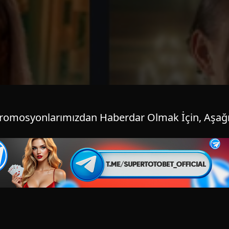
 Promosyonlarımızdan Haberdar Olmak İçin, Aşağıd