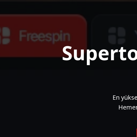
Superto
En yükse
Hemen 